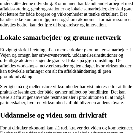
understøtte denne udvikling. Kommunen har blandt andet arbejdet med
affaldssortering, genbrugsstationer og lokale samarbejder, der skal gøre
det lettere for både borgere og virksomheder at tænke cirkulært. Det
handler ikke kun om miljø, men også om økonomi – for når ressourcer
udnyttes bedre, kan det føre til besparelser og innovation.
Lokale samarbejder og grønne netværk
Et vigtigt skridt i retning af en mere cirkulær økonomi er samarbejde. I
Vejen og omegn har erhvervsnetværk, uddannelsesinstitutioner og
offentlige aktører i stigende grad sat fokus på grøn omstilling. Der
afholdes workshops, netværksmøder og temadage, hvor virksomheder
kan udveksle erfaringer om alt fra affaldshåndtering til grøn
produktudvikling.
Særligt små og mellemstore virksomheder har vist interesse for at finde
praktiske løsninger, der både gavner miljøet og bundlinjen. Det kan
være alt fra at genanvende restmaterialer i produktionen til at indgå
partnerskaber, hvor én virksomheds affald bliver en andens råvare.
Uddannelse og viden som drivkraft
For at cirkulær økonomi kan slå rod, kræver det viden og kompetencer.