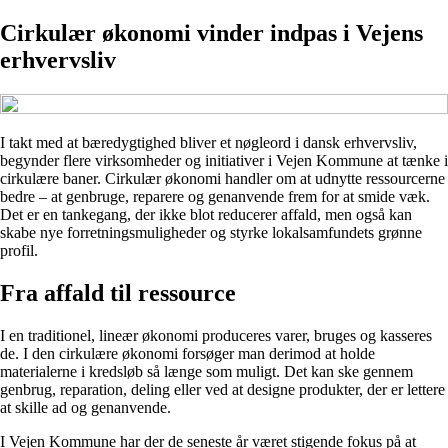
Cirkulær økonomi vinder indpas i Vejens
erhvervsliv
I takt med at bæredygtighed bliver et nøgleord i dansk erhvervsliv,
begynder flere virksomheder og initiativer i Vejen Kommune at tænke i
cirkulære baner. Cirkulær økonomi handler om at udnytte ressourcerne
bedre – at genbruge, reparere og genanvende frem for at smide væk.
Det er en tankegang, der ikke blot reducerer affald, men også kan
skabe nye forretningsmuligheder og styrke lokalsamfundets grønne
profil.
Fra affald til ressource
I en traditionel, lineær økonomi produceres varer, bruges og kasseres
de. I den cirkulære økonomi forsøger man derimod at holde
materialerne i kredsløb så længe som muligt. Det kan ske gennem
genbrug, reparation, deling eller ved at designe produkter, der er lettere
at skille ad og genanvende.
I Vejen Kommune har der de seneste år været stigende fokus på at