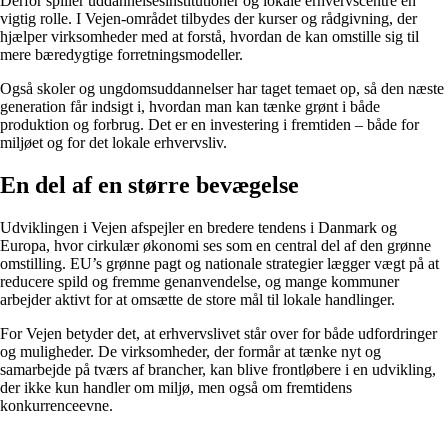
Derfor spiller uddannelsesinstitutioner og lokale erhvervscentre en
vigtig rolle. I Vejen-området tilbydes der kurser og rådgivning, der
hjælper virksomheder med at forstå, hvordan de kan omstille sig til
mere bæredygtige forretningsmodeller.
Også skoler og ungdomsuddannelser har taget temaet op, så den næste
generation får indsigt i, hvordan man kan tænke grønt i både
produktion og forbrug. Det er en investering i fremtiden – både for
miljøet og for det lokale erhvervsliv.
En del af en større bevægelse
Udviklingen i Vejen afspejler en bredere tendens i Danmark og
Europa, hvor cirkulær økonomi ses som en central del af den grønne
omstilling. EU’s grønne pagt og nationale strategier lægger vægt på at
reducere spild og fremme genanvendelse, og mange kommuner
arbejder aktivt for at omsætte de store mål til lokale handlinger.
For Vejen betyder det, at erhvervslivet står over for både udfordringer
og muligheder. De virksomheder, der formår at tænke nyt og
samarbejde på tværs af brancher, kan blive frontløbere i en udvikling,
der ikke kun handler om miljø, men også om fremtidens
konkurrenceevne.